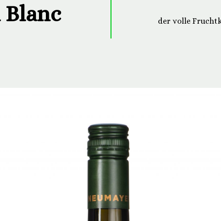
 Blanc
der volle Fruchtk