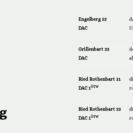
Engelberg 22
d
DAC
U
Grillenbart 22
d
DAC
a
Ried Rothenbart 21
d
ÖTW
DAC 1
r
ng
Ried Rothenbart 22
d
ÖTW
DAC 1
r