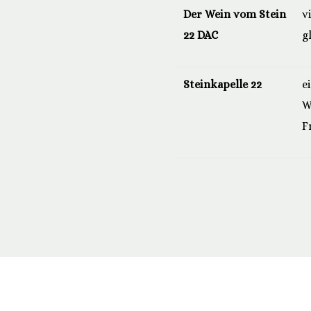
Der Wein vom Stein
v
22 DAC
g
Steinkapelle 22
e
W
F