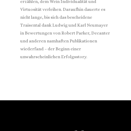
erzählen, dem Wein Individualität und
Virtuosität verleihen. Daraufhin dauerte es
nicht lange, bis sich das bescheidene
Traisental dank Ludwig und Karl Neumayer
in Bewertungen von Robert Parker, Decanter
und anderen namhaften Publikationen
wiederfand – der Beginn einer
unwahrscheinlichen Erfolgsstory.