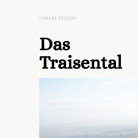
UNSERE REGION
Das
Traisental