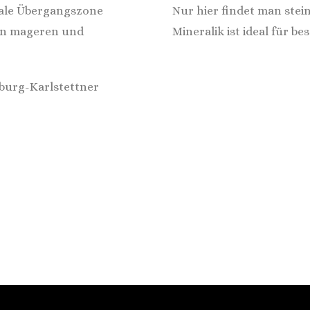
male Übergangszone
Nur hier findet man stein
von mageren und
Mineralik ist ideal für 
nburg-Karlstettner